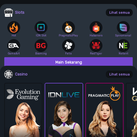
Slots
Lihat semua
Hot
IDN Slot
PragmaticPlay
Habanero
Spinomenal
GameArt
Booming
Felix
RedTiger
Netent
Main Sekarang
Casino
Lihat semua