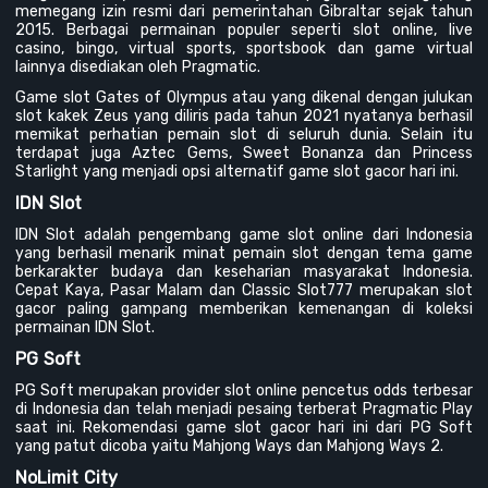
memegang izin resmi dari pemerintahan Gibraltar sejak tahun
2015. Berbagai permainan populer seperti slot online, live
casino, bingo, virtual sports, sportsbook dan game virtual
lainnya disediakan oleh Pragmatic.
Game slot Gates of Olympus atau yang dikenal dengan julukan
slot kakek Zeus yang diliris pada tahun 2021 nyatanya berhasil
memikat perhatian pemain slot di seluruh dunia. Selain itu
terdapat juga Aztec Gems, Sweet Bonanza dan Princess
Starlight yang menjadi opsi alternatif game slot gacor hari ini.
IDN Slot
IDN Slot adalah pengembang game slot online dari Indonesia
yang berhasil menarik minat pemain slot dengan tema game
berkarakter budaya dan keseharian masyarakat Indonesia.
Cepat Kaya, Pasar Malam dan Classic Slot777 merupakan slot
gacor paling gampang memberikan kemenangan di koleksi
permainan IDN Slot.
PG Soft
PG Soft merupakan provider slot online pencetus odds terbesar
di Indonesia dan telah menjadi pesaing terberat Pragmatic Play
saat ini. Rekomendasi game slot gacor hari ini dari PG Soft
yang patut dicoba yaitu Mahjong Ways dan Mahjong Ways 2.
NoLimit City